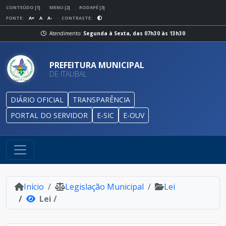
CONTEÚDO [1]
MENU [2]
RODAPÉ [3]
FONTE:
A+
A
A-
CONTRASTE:
Atendimento:
Segunda à Sexta, das 07h30 às 13h30
PREFEITURA MUNICIPAL
DE ITAUBAL
DIÁRIO OFICIAL
TRANSPARÊNCIA
PORTAL DO SERVIDOR
E-SIC
E-OUV
Início
Legislação Municipal
Lei
Lei /