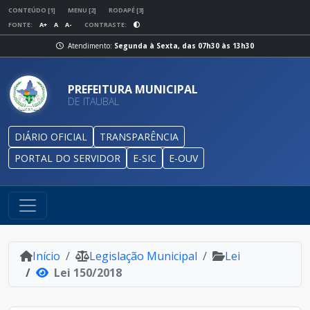
CONTEÚDO [1]
MENU [2]
RODAPÉ [3]
FONTE:
A+
A
A-
CONTRASTE:
Atendimento:
Segunda à Sexta, das 07h30 às 13h30
PREFEITURA MUNICIPAL
DE ITAUBAL
DIÁRIO OFICIAL
TRANSPARÊNCIA
PORTAL DO SERVIDOR
E-SIC
E-OUV
Início
Legislação Municipal
Lei
Lei 150/2018