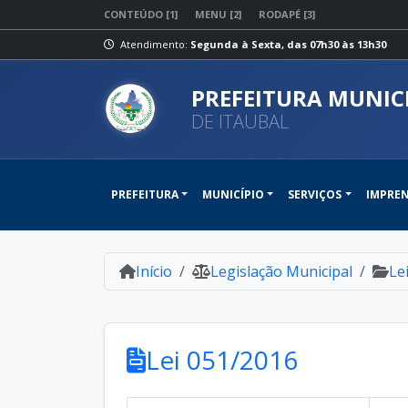
CONTEÚDO [1]
MENU [2]
RODAPÉ [3]
Atendimento:
Segunda à Sexta, das 07h30 às 13h30
PREFEITURA MUNIC
DE ITAUBAL
PREFEITURA
MUNICÍPIO
SERVIÇOS
IMPRE
Início
Legislação Municipal
Le
Lei 051/2016