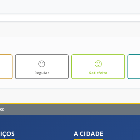
😐
🙂
Regular
Satisfeito
30
IÇOS
A CIDADE