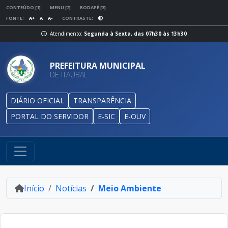
CONTEÚDO [1]
MENU [2]
RODAPÉ [3]
FONTE:
A+
A
A-
CONTRASTE:
Atendimento:
Segunda à Sexta, das 07h30 às 13h30
PREFEITURA MUNICIPAL
DE ITAUBAL
DIÁRIO OFICIAL
TRANSPARÊNCIA
PORTAL DO SERVIDOR
E-SIC
E-OUV
Início
Notícias
Meio Ambiente