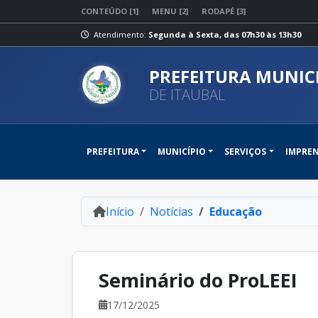
CONTEÚDO [1]
MENU [2]
RODAPÉ [3]
Atendimento:
Segunda à Sexta, das 07h30 às 13h30
PREFEITURA MUNIC
DE ITAUBAL
PREFEITURA
MUNICÍPIO
SERVIÇOS
IMPRE
Início
Notícias
Educação
Seminário do ProLEEI
17/12/2025