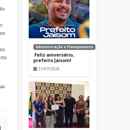
do
o
ios
Administração e Planejamento
dos
Feliz aniversário,
ito
prefeito Jaisom!
31/07/2026
cas