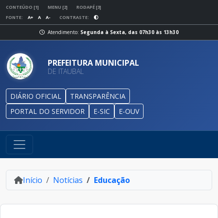
CONTEÚDO [1]
MENU [2]
RODAPÉ [3]
FONTE:
A+
A
A-
CONTRASTE:
Atendimento:
Segunda à Sexta, das 07h30 às 13h30
PREFEITURA MUNICIPAL
DE ITAUBAL
DIÁRIO OFICIAL
TRANSPARÊNCIA
PORTAL DO SERVIDOR
E-SIC
E-OUV
Início
Notícias
Educação