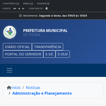
CONTEÚDO [1]
MENU [2]
RODAPÉ [3]
FONTE:
A+
A
A-
CONTRASTE:
Atendimento:
Segunda à Sexta, das 07h30 às 13h30
PREFEITURA MUNICIPAL
DE ITAUBAL
DIÁRIO OFICIAL
TRANSPARÊNCIA
PORTAL DO SERVIDOR
E-SIC
E-OUV
Início
Notícias
Administração e Planejamento