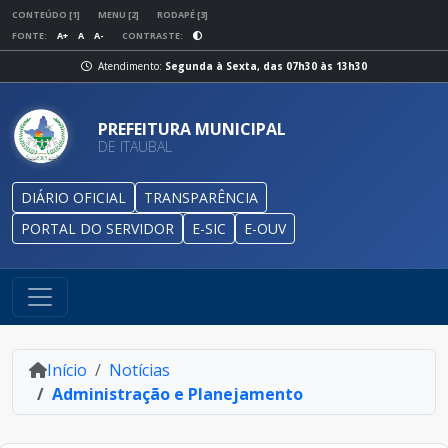
CONTEÚDO [1]
MENU [2]
RODAPÉ [3]
FONTE:
A+
A
A-
CONTRASTE:
Atendimento:
Segunda à Sexta, das 07h30 às 13h30
PREFEITURA MUNICIPAL
DE ITAUBAL
DIÁRIO OFICIAL
TRANSPARÊNCIA
PORTAL DO SERVIDOR
E-SIC
E-OUV
Início
Notícias
Administração e Planejamento