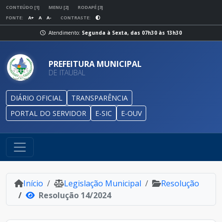
CONTEÚDO [1]
MENU [2]
RODAPÉ [3]
FONTE:
A+
A
A-
CONTRASTE:
Atendimento:
Segunda à Sexta, das 07h30 às 13h30
PREFEITURA MUNICIPAL
DE ITAUBAL
DIÁRIO OFICIAL
TRANSPARÊNCIA
PORTAL DO SERVIDOR
E-SIC
E-OUV
Início
Legislação Municipal
Resolução
Resolução 14/2024