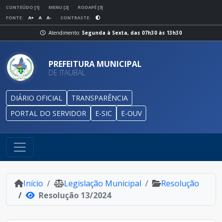
CONTEÚDO [1]
MENU [2]
RODAPÉ [3]
FONTE:
A+
A
A-
CONTRASTE:
Atendimento:
Segunda à Sexta, das 07h30 às 13h30
PREFEITURA MUNICIPAL
DE ITAUBAL
DIÁRIO OFICIAL
TRANSPARÊNCIA
PORTAL DO SERVIDOR
E-SIC
E-OUV
Início
Legislação Municipal
Resolução
Resolução 13/2024