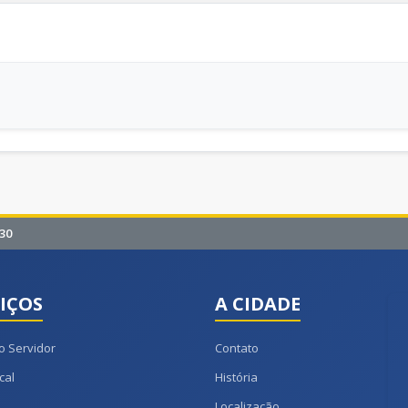
30
IÇOS
A CIDADE
o Servidor
Contato
cal
História
Localização