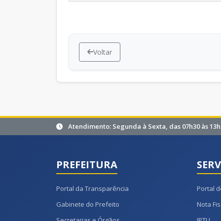
Voltar
Atendimento: Segunda à Sexta, das 07h30 às 13h
PREFEITURA
SERV
Portal da Transparência
Portal d
Gabinete do Prefeito
Nota Fis
Secretarias e Órgãos
IPTU