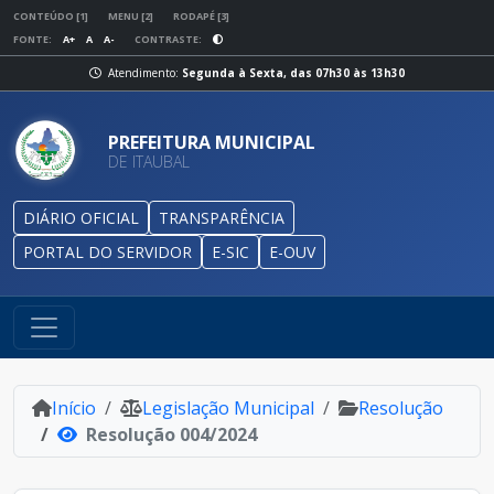
CONTEÚDO [1]
MENU [2]
RODAPÉ [3]
FONTE:
A+
A
A-
CONTRASTE:
Atendimento:
Segunda à Sexta, das 07h30 às 13h30
PREFEITURA MUNICIPAL
DE ITAUBAL
DIÁRIO OFICIAL
TRANSPARÊNCIA
PORTAL DO SERVIDOR
E-SIC
E-OUV
Início
Legislação Municipal
Resolução
Resolução 004/2024