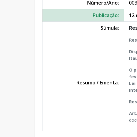
Número/Ano:
003
Publicação:
12 
Súmula:
Res
Res
Dis
Ita
O p
fev
Resumo / Ementa:
Lei
Int
Res
Art
doc