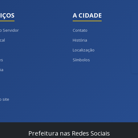
IÇOS
A CIDADE
o Servidor
Contato
cal
História
Localização
es
Símbolos
ia
 site
Prefeitura nas Redes Sociais