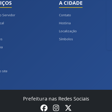
IÇOS
A CIDADE
o Servidor
Contato
cal
História
Localização
es
Símbolos
ia
 site
Prefeitura nas Redes Sociais