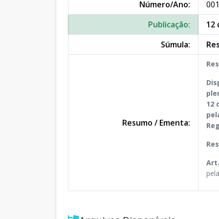
Número/Ano:
001
Publicação:
12 
Súmula:
Res
Res
Dis
ple
12 
pel
Resumo / Ementa:
Reg
Res
Art
pel