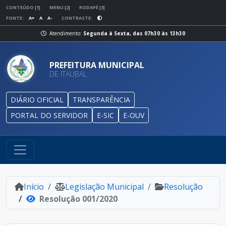
CONTEÚDO [1]
MENU [2]
RODAPÉ [3]
FONTE:
A+
A
A-
CONTRASTE:
Atendimento:
Segunda à Sexta, das 07h30 às 13h30
PREFEITURA MUNICIPAL
DE ITAUBAL
DIÁRIO OFICIAL
TRANSPARÊNCIA
PORTAL DO SERVIDOR
E-SIC
E-OUV
Início
Legislação Municipal
Resolução
Resolução 001/2020