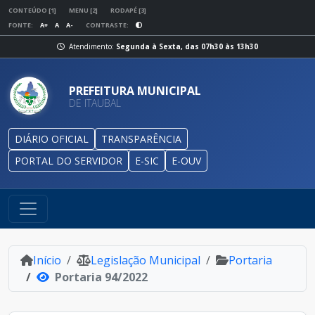
CONTEÚDO [1]
MENU [2]
RODAPÉ [3]
FONTE:
A+
A
A-
CONTRASTE:
Atendimento:
Segunda à Sexta, das 07h30 às 13h30
PREFEITURA MUNICIPAL
DE ITAUBAL
DIÁRIO OFICIAL
TRANSPARÊNCIA
PORTAL DO SERVIDOR
E-SIC
E-OUV
Início
Legislação Municipal
Portaria
Portaria 94/2022