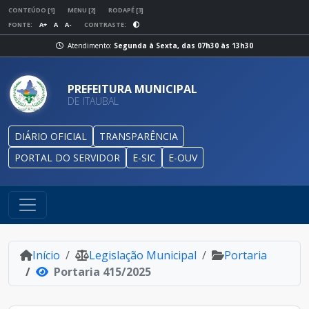
CONTEÚDO [1]
MENU [2]
RODAPÉ [3]
FONTE:
A+
A
A-
CONTRASTE:
Atendimento:
Segunda à Sexta, das 07h30 às 13h30
PREFEITURA MUNICIPAL
DE ITAUBAL
DIÁRIO OFICIAL
TRANSPARÊNCIA
PORTAL DO SERVIDOR
E-SIC
E-OUV
Início
Legislação Municipal
Portaria
Portaria 415/2025