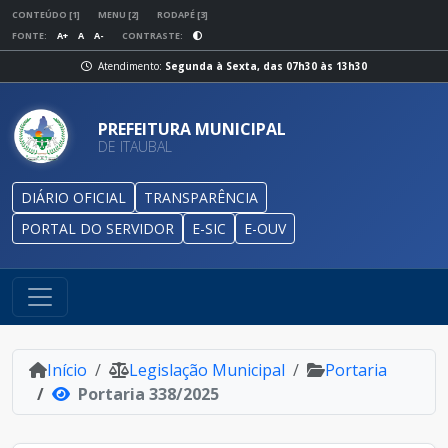
CONTEÚDO [1]
MENU [2]
RODAPÉ [3]
FONTE:
A+
A
A-
CONTRASTE:
Atendimento:
Segunda à Sexta, das 07h30 às 13h30
PREFEITURA MUNICIPAL
DE ITAUBAL
DIÁRIO OFICIAL
TRANSPARÊNCIA
PORTAL DO SERVIDOR
E-SIC
E-OUV
Início
Legislação Municipal
Portaria
Portaria 338/2025