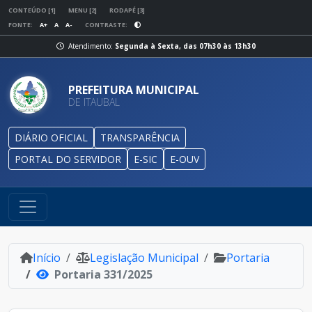
CONTEÚDO [1]
MENU [2]
RODAPÉ [3]
FONTE:
A+
A
A-
CONTRASTE:
Atendimento:
Segunda à Sexta, das 07h30 às 13h30
PREFEITURA MUNICIPAL
DE ITAUBAL
DIÁRIO OFICIAL
TRANSPARÊNCIA
PORTAL DO SERVIDOR
E-SIC
E-OUV
Início
Legislação Municipal
Portaria
Portaria 331/2025