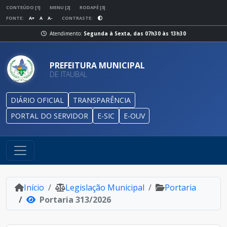
CONTEÚDO [1]
MENU [2]
RODAPÉ [3]
FONTE:
A+
A
A-
CONTRASTE:
Atendimento:
Segunda à Sexta, das 07h30 às 13h30
PREFEITURA MUNICIPAL
DE ITAUBAL
DIÁRIO OFICIAL
TRANSPARÊNCIA
PORTAL DO SERVIDOR
E-SIC
E-OUV
Início
Legislação Municipal
Portaria
Portaria 313/2026