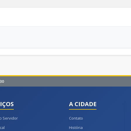
30
IÇOS
A CIDADE
o Servidor
Contato
cal
História