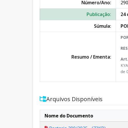
Número/Ano:
290
Publicação:
24 
Súmula:
PO
POR
RES
Resumo / Ementa:
Art
KYA
de 
Arquivos Disponíveis
Nome do Documento