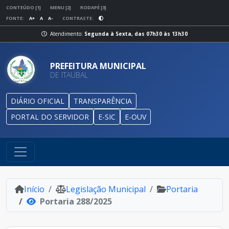
CONTEÚDO [1]
MENU [2]
RODAPÉ [3]
FONTE:
A+
A
A-
CONTRASTE:
Atendimento:
Segunda à Sexta, das 07h30 às 13h30
PREFEITURA MUNICIPAL
DE ITAUBAL
DIÁRIO OFICIAL
TRANSPARÊNCIA
PORTAL DO SERVIDOR
E-SIC
E-OUV
Início
Legislação Municipal
Portaria
Portaria 288/2025