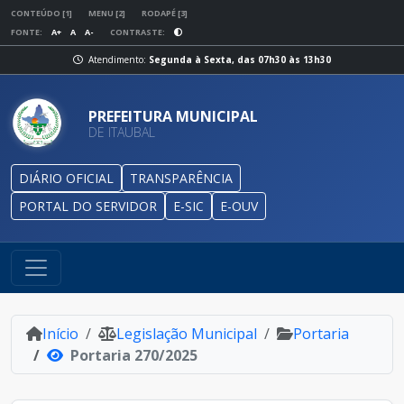
CONTEÚDO [1]
MENU [2]
RODAPÉ [3]
FONTE:
A+
A
A-
CONTRASTE:
Atendimento:
Segunda à Sexta, das 07h30 às 13h30
PREFEITURA MUNICIPAL
DE ITAUBAL
DIÁRIO OFICIAL
TRANSPARÊNCIA
PORTAL DO SERVIDOR
E-SIC
E-OUV
Início
Legislação Municipal
Portaria
Portaria 270/2025