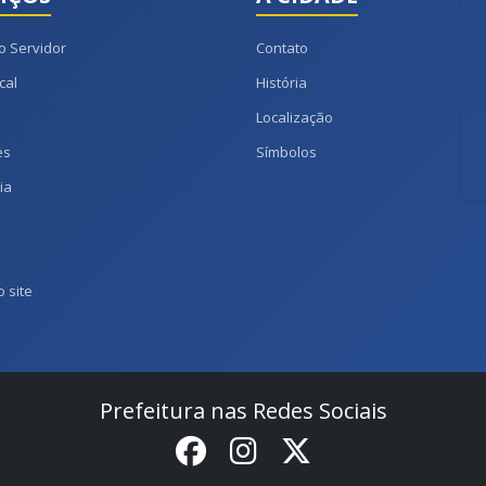
o Servidor
Contato
cal
História
Localização
es
Símbolos
ia
 site
Prefeitura nas Redes Sociais