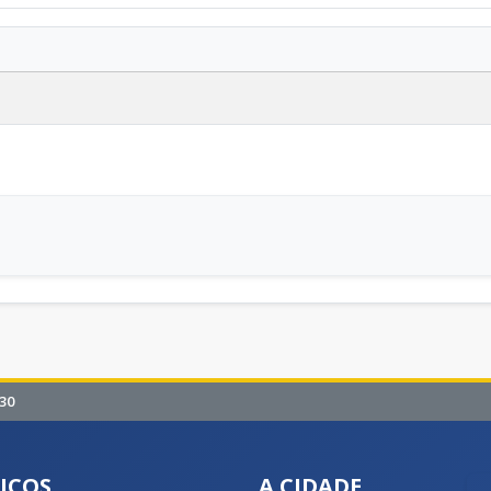
30
IÇOS
A CIDADE