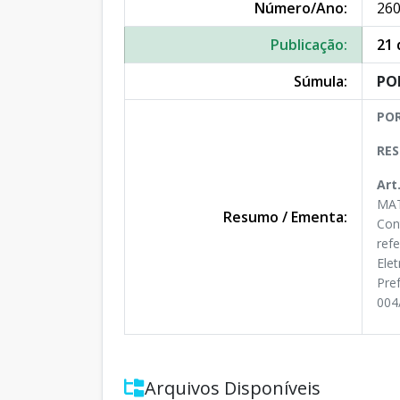
Número/Ano:
260
Publicação:
21 
Súmula:
PO
POR
RES
Art
MAT
Resumo / Ementa:
Con
ref
Ele
Pre
004
Arquivos Disponíveis