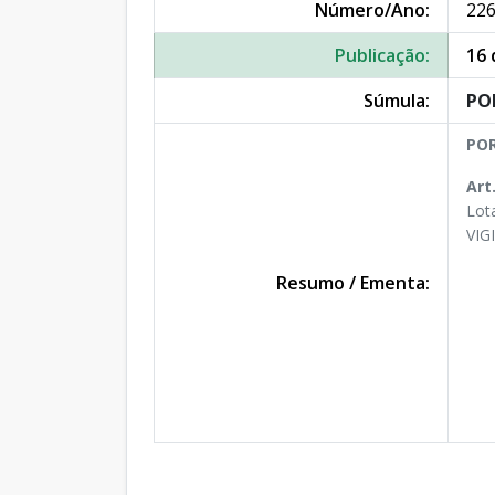
Número/Ano:
226
Publicação:
16 
Súmula:
PO
POR
Art
Lot
VIG
Resumo / Ementa: