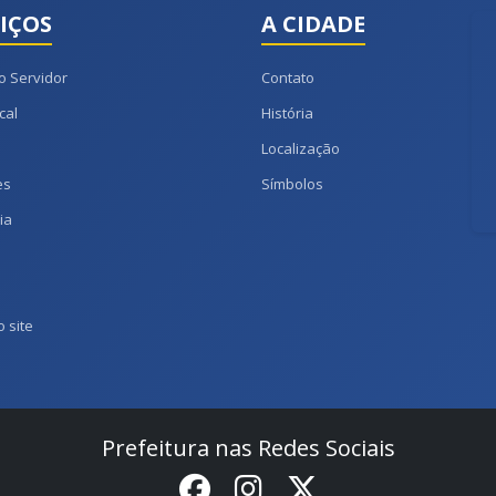
IÇOS
A CIDADE
o Servidor
Contato
cal
História
Localização
es
Símbolos
ia
 site
Prefeitura nas Redes Sociais