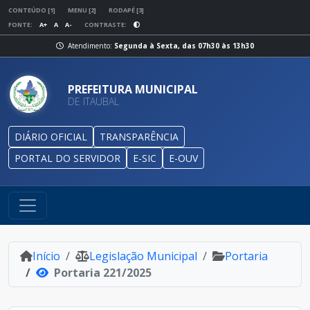
CONTEÚDO [1]
MENU [2]
RODAPÉ [3]
FONTE:
A+
A
A-
CONTRASTE:
Atendimento:
Segunda à Sexta, das 07h30 às 13h30
PREFEITURA MUNICIPAL
DE ITAUBAL
DIÁRIO OFICIAL
TRANSPARÊNCIA
PORTAL DO SERVIDOR
E-SIC
E-OUV
Início
Legislação Municipal
Portaria
Portaria 221/2025