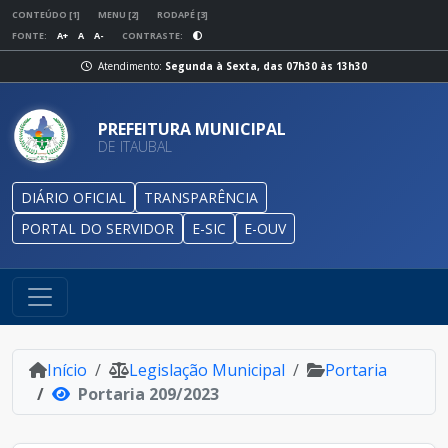
CONTEÚDO [1]
MENU [2]
RODAPÉ [3]
FONTE:
A+
A
A-
CONTRASTE:
Atendimento:
Segunda à Sexta, das 07h30 às 13h30
PREFEITURA MUNICIPAL
DE ITAUBAL
DIÁRIO OFICIAL
TRANSPARÊNCIA
PORTAL DO SERVIDOR
E-SIC
E-OUV
Início
Legislação Municipal
Portaria
Portaria 209/2023