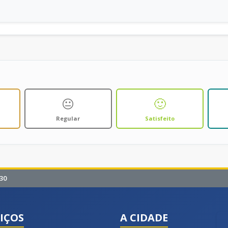
😐
🙂
Regular
Satisfeito
30
IÇOS
A CIDADE