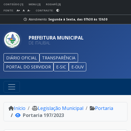
CONTEÚDO [1]
MENU [2]
RODAPÉ [3]
FONTE:
A+
A
A-
CONTRASTE:
Atendimento:
Segunda à Sexta, das 07h30 às 13h30
PREFEITURA MUNICIPAL
DE ITAUBAL
DIÁRIO OFICIAL
TRANSPARÊNCIA
PORTAL DO SERVIDOR
E-SIC
E-OUV
Início
Legislação Municipal
Portaria
Portaria 197/2023