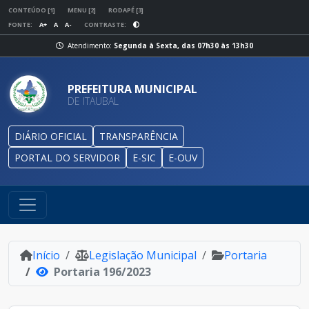
CONTEÚDO [1]
MENU [2]
RODAPÉ [3]
FONTE:
A+
A
A-
CONTRASTE:
Atendimento:
Segunda à Sexta, das 07h30 às 13h30
PREFEITURA MUNICIPAL
DE ITAUBAL
DIÁRIO OFICIAL
TRANSPARÊNCIA
PORTAL DO SERVIDOR
E-SIC
E-OUV
Início
Legislação Municipal
Portaria
Portaria 196/2023