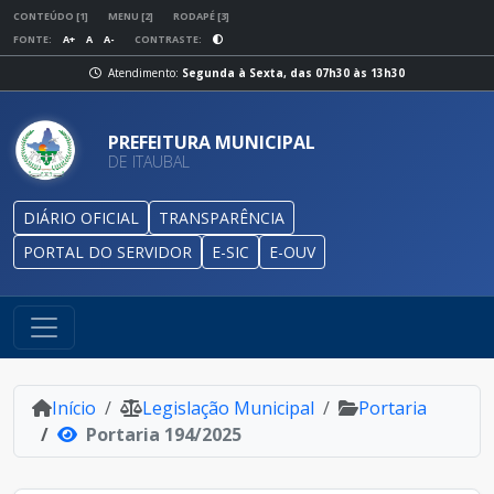
CONTEÚDO [1]
MENU [2]
RODAPÉ [3]
FONTE:
A+
A
A-
CONTRASTE:
Atendimento:
Segunda à Sexta, das 07h30 às 13h30
PREFEITURA MUNICIPAL
DE ITAUBAL
DIÁRIO OFICIAL
TRANSPARÊNCIA
PORTAL DO SERVIDOR
E-SIC
E-OUV
Início
Legislação Municipal
Portaria
Portaria 194/2025