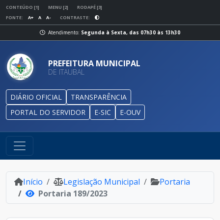
CONTEÚDO [1]
MENU [2]
RODAPÉ [3]
FONTE:
A+
A
A-
CONTRASTE:
Atendimento:
Segunda à Sexta, das 07h30 às 13h30
PREFEITURA MUNICIPAL
DE ITAUBAL
DIÁRIO OFICIAL
TRANSPARÊNCIA
PORTAL DO SERVIDOR
E-SIC
E-OUV
Início
Legislação Municipal
Portaria
Portaria 189/2023