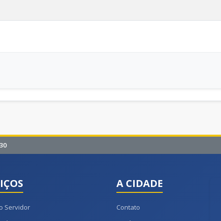
30
IÇOS
A CIDADE
o Servidor
Contato