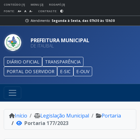
CONTEÚDO [1]
MENU [2]
RODAPÉ [3]
FONTE:
A+
A
A-
CONTRASTE:
Atendimento:
Segunda à Sexta, das 07h30 às 13h30
PREFEITURA MUNICIPAL
DE ITAUBAL
DIÁRIO OFICIAL
TRANSPARÊNCIA
PORTAL DO SERVIDOR
E-SIC
E-OUV
Início
Legislação Municipal
Portaria
Portaria 177/2023