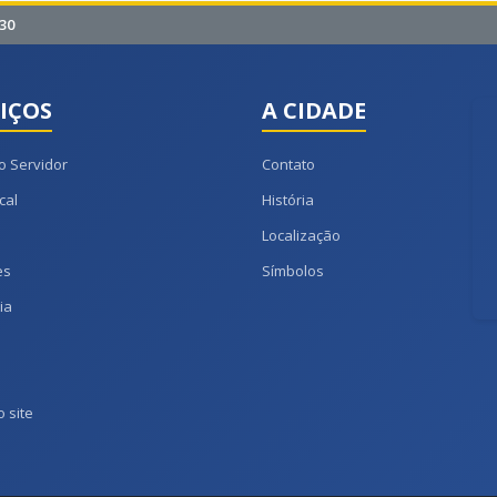
30
IÇOS
A CIDADE
o Servidor
Contato
cal
História
Localização
es
Símbolos
ia
 site