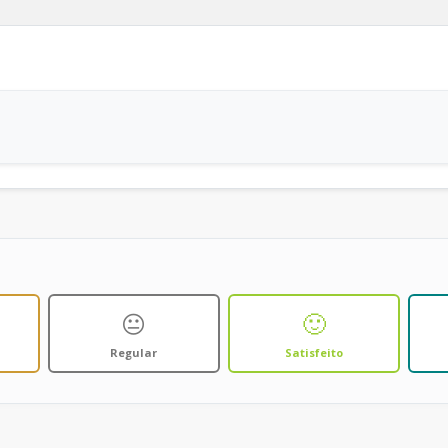
😐
🙂
Regular
Satisfeito