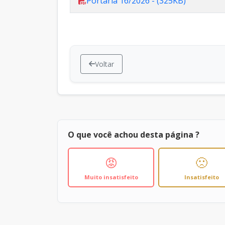
Portaria 16/2026 - (325KB)
Voltar
O que você achou desta página ?
😡
🙁
Muito insatisfeito
Insatisfeito