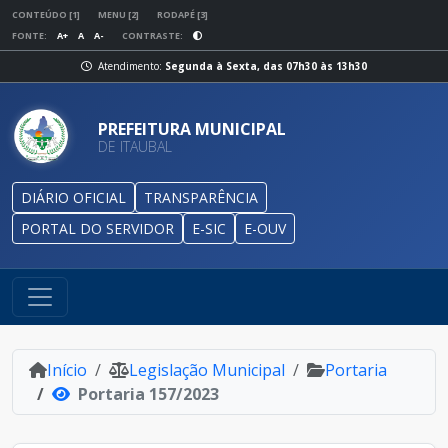
CONTEÚDO [1]
MENU [2]
RODAPÉ [3]
FONTE:
A+
A
A-
CONTRASTE:
Atendimento:
Segunda à Sexta, das 07h30 às 13h30
PREFEITURA MUNICIPAL
DE ITAUBAL
DIÁRIO OFICIAL
TRANSPARÊNCIA
PORTAL DO SERVIDOR
E-SIC
E-OUV
Início
Legislação Municipal
Portaria
Portaria 157/2023