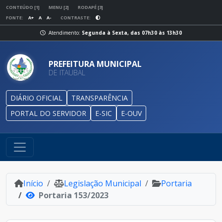
CONTEÚDO [1]
MENU [2]
RODAPÉ [3]
FONTE:
A+
A
A-
CONTRASTE:
Atendimento:
Segunda à Sexta, das 07h30 às 13h30
PREFEITURA MUNICIPAL
DE ITAUBAL
DIÁRIO OFICIAL
TRANSPARÊNCIA
PORTAL DO SERVIDOR
E-SIC
E-OUV
Início
Legislação Municipal
Portaria
Portaria 153/2023