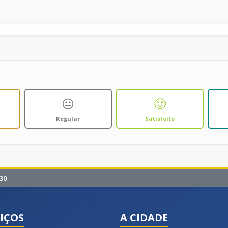
😐
🙂
Regular
Satisfeito
30
IÇOS
A CIDADE