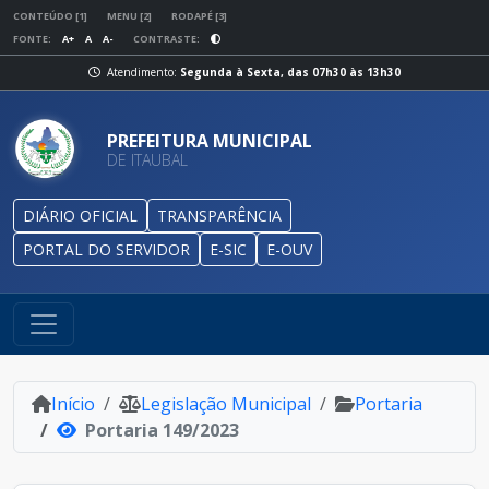
CONTEÚDO [1]
MENU [2]
RODAPÉ [3]
FONTE:
A+
A
A-
CONTRASTE:
Atendimento:
Segunda à Sexta, das 07h30 às 13h30
PREFEITURA MUNICIPAL
DE ITAUBAL
DIÁRIO OFICIAL
TRANSPARÊNCIA
PORTAL DO SERVIDOR
E-SIC
E-OUV
Início
Legislação Municipal
Portaria
Portaria 149/2023