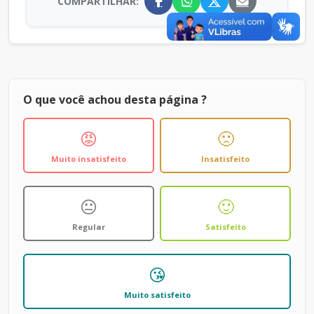
COMPARTILHAR:
O que você achou desta página ?
😡
🙁
Muito insatisfeito
Insatisfeito
😐
🙂
Regular
Satisfeito
😘
Muito satisfeito