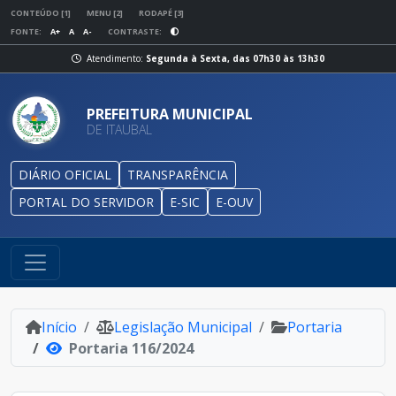
CONTEÚDO [1]
MENU [2]
RODAPÉ [3]
FONTE:
A+
A
A-
CONTRASTE:
Atendimento:
Segunda à Sexta, das 07h30 às 13h30
PREFEITURA MUNICIPAL
DE ITAUBAL
DIÁRIO OFICIAL
TRANSPARÊNCIA
PORTAL DO SERVIDOR
E-SIC
E-OUV
Início
Legislação Municipal
Portaria
Portaria 116/2024