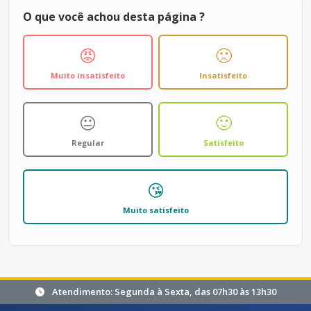
O que você achou desta página ?
😡
🙁
Muito insatisfeito
Insatisfeito
😐
🙂
Regular
Satisfeito
😘
Muito satisfeito
Atendimento: Segunda à Sexta, das 07h30 às 13h30