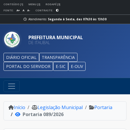
CONTEÚDO [1]
MENU [2]
RODAPÉ [3]
FONTE:
A+
A
A-
CONTRASTE:
Atendimento:
Segunda à Sexta, das 07h30 às 13h30
PREFEITURA MUNICIPAL
DE ITAUBAL
DIÁRIO OFICIAL
TRANSPARÊNCIA
PORTAL DO SERVIDOR
E-SIC
E-OUV
Início
Legislação Municipal
Portaria
Portaria 089/2026