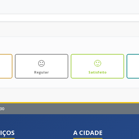
😐
🙂
Regular
Satisfeito
30
IÇOS
A CIDADE