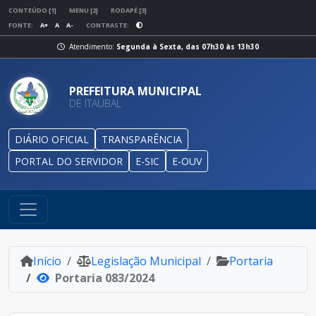
CONTEÚDO [1]
MENU [2]
RODAPÉ [3]
FONTE:
A+
A
A-
CONTRASTE:
Atendimento:
Segunda à Sexta, das 07h30 às 13h30
PREFEITURA MUNICIPAL
DE ITAUBAL
DIÁRIO OFICIAL
TRANSPARÊNCIA
PORTAL DO SERVIDOR
E-SIC
E-OUV
Início
Legislação Municipal
Portaria
Portaria 083/2024