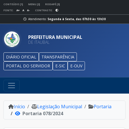
CONTEÚDO [1]
MENU [2]
RODAPÉ [3]
FONTE:
A+
A
A-
CONTRASTE:
Atendimento:
Segunda à Sexta, das 07h30 às 13h30
PREFEITURA MUNICIPAL
DE ITAUBAL
DIÁRIO OFICIAL
TRANSPARÊNCIA
PORTAL DO SERVIDOR
E-SIC
E-OUV
Início
Legislação Municipal
Portaria
Portaria 078/2024