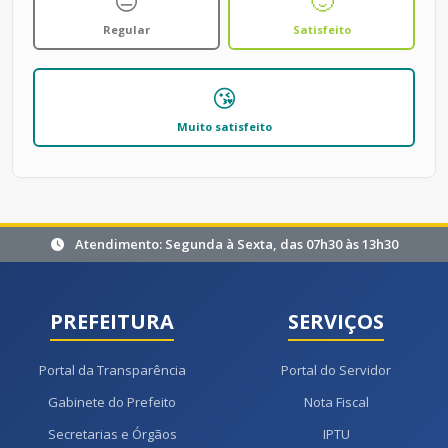
😐
🙂
Regular
Satisfeito
😘
Muito satisfeito
Atendimento: Segunda à Sexta, das 07h30 às 13h30
PREFEITURA
SERVIÇOS
Portal da Transparência
Portal do Servidor
Gabinete do Prefeito
Nota Fiscal
Secretarias e Órgãos
IPTU