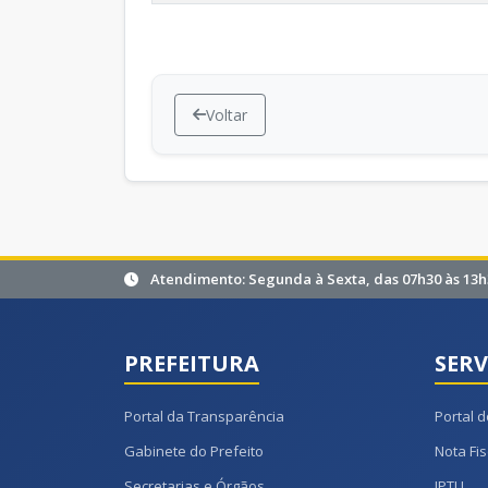
Voltar
Atendimento: Segunda à Sexta, das 07h30 às 13h
PREFEITURA
SERV
Portal da Transparência
Portal d
Gabinete do Prefeito
Nota Fis
Secretarias e Órgãos
IPTU