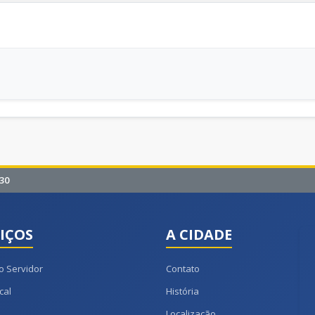
30
IÇOS
A CIDADE
o Servidor
Contato
cal
História
Localização