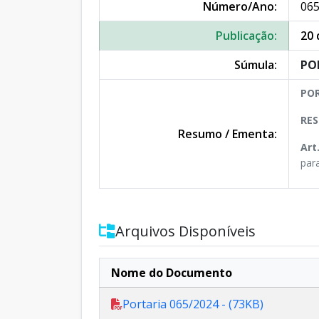
Número/Ano:
065
Publicação:
20 
Súmula:
PO
POR
RES
Resumo / Ementa:
Art
par
Arquivos Disponíveis
Nome do Documento
Portaria 065/2024 - (73KB)