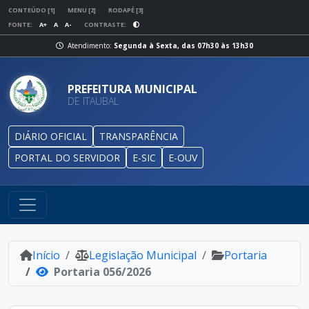
CONTEÚDO [1]
MENU [2]
RODAPÉ [3]
FONTE:
A+
A
A-
CONTRASTE:
Atendimento:
Segunda à Sexta, das 07h30 às 13h30
PREFEITURA MUNICIPAL
DE ITAUBAL
DIÁRIO OFICIAL
TRANSPARÊNCIA
PORTAL DO SERVIDOR
E-SIC
E-OUV
Início
Legislação Municipal
Portaria
Portaria 056/2026