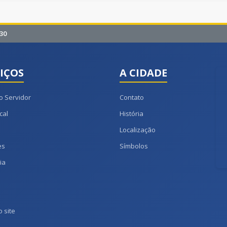
30
IÇOS
A CIDADE
o Servidor
Contato
cal
História
Localização
es
Símbolos
ia
 site