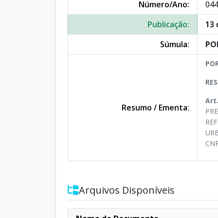
Número/Ano:
044
Publicação:
13 
Súmula:
PO
POR
RES
Art
Resumo / Ementa:
PRE
REF
URB
CNP
Arquivos Disponíveis