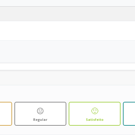
😐
🙂
Regular
Satisfeito