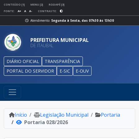
CONTEÚDO [1]
MENU [2]
RODAPÉ [3]
FONTE:
A+
A
A-
CONTRASTE:
Atendimento:
Segunda à Sexta, das 07h30 às 13h30
PREFEITURA MUNICIPAL
DE ITAUBAL
DIÁRIO OFICIAL
TRANSPARÊNCIA
PORTAL DO SERVIDOR
E-SIC
E-OUV
Início
Legislação Municipal
Portaria
Portaria 028/2026