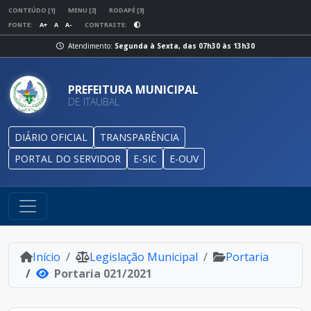
CONTEÚDO [1]
MENU [2]
RODAPÉ [3]
FONTE:
A+
A
A-
CONTRASTE:
Atendimento:
Segunda à Sexta, das 07h30 às 13h30
PREFEITURA MUNICIPAL
DE ITAUBAL
DIÁRIO OFICIAL
TRANSPARÊNCIA
PORTAL DO SERVIDOR
E-SIC
E-OUV
Início
Legislação Municipal
Portaria
Portaria 021/2021