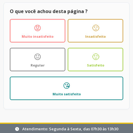
O que você achou desta página ?
😡
🙁
Muito insatisfeito
Insatisfeito
😐
🙂
Regular
Satisfeito
😘
Muito satisfeito
Atendimento: Segunda à Sexta, das 07h30 às 13h30